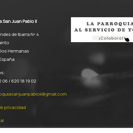
a San Juan Pablo II
ndes de Ibarra Nº 4
into
 Dos Hermanas
– España
os:
 06 / 620 18 19 02
roquiasanjuanpabloii@gmail.com
de privacidad
al