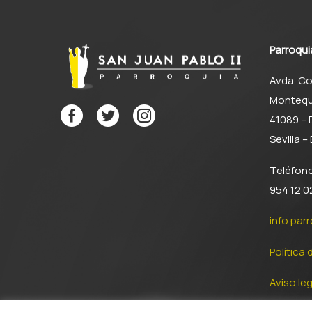
Parroqui
Avda. Co
Montequ
41089 –
Sevilla 
Teléfon
954 12 02
info.par
Política 
Aviso leg