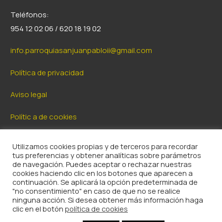
Teléfonos:
954 12 02 06 / 620 18 19 02
info.parroquiasanjuanpabloii@gmail.com
Política de privacidad
Aviso legal
Polític a de cookies
Utilizamos cookies propias y de terceros para recordar
tus preferencias y obtener analíticas sobre parámetros
de navegación. Puedes aceptar o rechazar nuestras
cookies haciendo clic en los botones que aparecen a
continuación. Se aplicará la opción predeterminada de
"no consentimiento" en caso de que no se realice
ninguna acción. Si desea obtener más información haga
clic en el botón
política de cookies