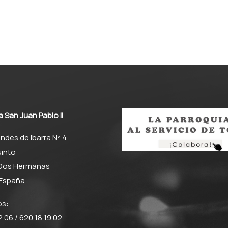
a San Juan Pablo II
ndes de Ibarra Nº 4
into
 Dos Hermanas
– España
os:
 06 / 620 18 19 02