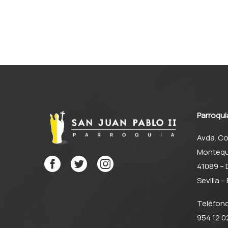
Parroqui
Avda. Co
Montequ
41089 –
Sevilla 
Teléfon
954 12 02