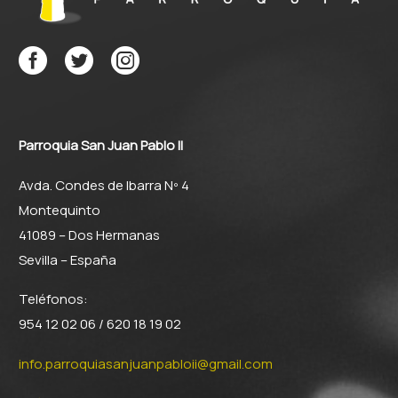
Parroquia San Juan Pablo II
Avda. Condes de Ibarra Nº 4
Montequinto
41089 – Dos Hermanas
Sevilla – España
Teléfonos:
954 12 02 06 / 620 18 19 02
info.parroquiasanjuanpabloii@gmail.com