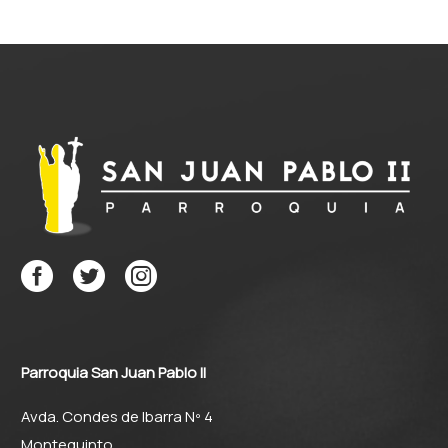
Escuchad otra parábola:
«Había un propietario
que plantó una…
Parroquia San Juan Pablo II
Avda. Condes de Ibarra Nº 4
Montequinto