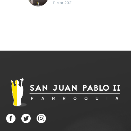
11 Mar 2021
2021)
El que no está conmigo
está contra mí (Lc 11, 14-
23) Estaba Jesús
echando un demonio
que era mudo. Sucedió…