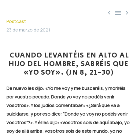



Postcast
23 de marzo de 2021
CUANDO LEVANTÉIS EN ALTO AL
HIJO DEL HOMBRE, SABRÉIS QUE
«YO SOY». (JN 8, 21-30)
De nuevo les dijo: «Yo me voy y me buscaréis, y moriréis
por vuestro pecado. Donde yo voy no podéis venir
vosotros». Y los judíos comentaban: «¿Será que va a
suicidarse, y por eso dice: “Donde yo voy no podéis venir
vosotros”?». Y él les dijo: «Vosotros sois de aquí abajo, yo
soy de allá arriba: vosotros sois de este mundo, yo no