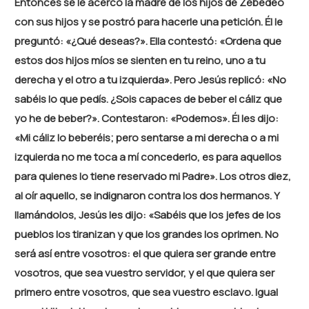
Entonces se le acercó la madre de los hijos de Zebedeo
con sus hijos y se postró para hacerle una petición. Él le
preguntó: «¿Qué deseas?». Ella contestó: «Ordena que
estos dos hijos míos se sienten en tu reino, uno a tu
derecha y el otro a tu izquierda». Pero Jesús replicó: «No
sabéis lo que pedís. ¿Sois capaces de beber el cáliz que
yo he de beber?». Contestaron: «Podemos». Él les dijo:
«Mi cáliz lo beberéis; pero sentarse a mi derecha o a mi
izquierda no me toca a mí concederlo, es para aquellos
para quienes lo tiene reservado mi Padre». Los otros diez,
al oír aquello, se indignaron contra los dos hermanos. Y
llamándolos, Jesús les dijo: «Sabéis que los jefes de los
pueblos los tiranizan y que los grandes los oprimen. No
será así entre vosotros: el que quiera ser grande entre
vosotros, que sea vuestro servidor, y el que quiera ser
primero entre vosotros, que sea vuestro esclavo. Igual