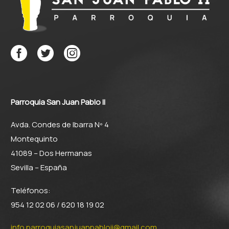
Parroquia San Juan Pablo II
Avda. Condes de Ibarra Nº 4
Montequinto
41089 – Dos Hermanas
Sevilla – España
Teléfonos:
954 12 02 06 / 620 18 19 02
info.parroquiasanjuanpabloii@gmail.com