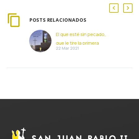
POSTS RELACIONADOS
El que esté sin pecado,
que le tire la primera
22 Mar 2021
piedra (22-03-2021)
El que esté sin pecado,
que le tire la primera
piedra (Jn 8, 1-11) Por su
parte, Jesús se retiró…