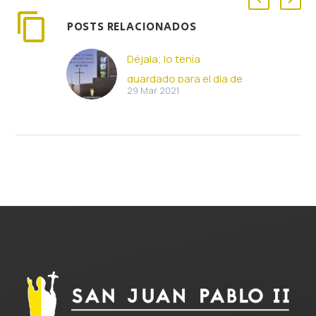
POSTS RELACIONADOS
Déjala; lo tenía
guardado para el día de
29 Mar 2021
mi sepultura (29-03-
2021)
Déjala; lo tenía
guardado para el día de
mi sepultura (Jn 12, 1-11)
Seis días antes de la
Pascua, fue…