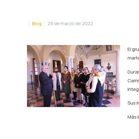
Blog
29 de marzo de 2022
El gr
mart
Duran
Camin
Integ
Sus i
Más 