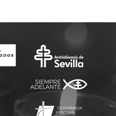
to a un
Sesenta jóvenes de la
s y
Parroquia San Juan
aron una
Pablo II participan en la
Jornada Mundial de la
Juventud que se
celebra…