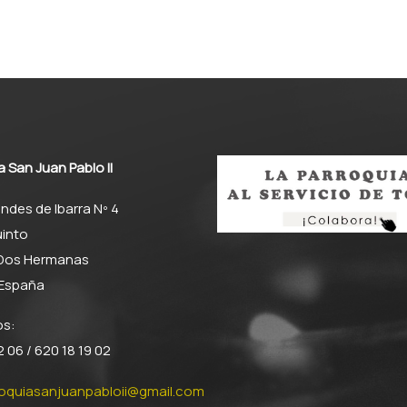
Juan Pablo II jun
grupo de vecino
feligreses realiz
visita histórico-
religiosa…
a San Juan Pablo II
ndes de Ibarra Nº 4
into
 Dos Hermanas
– España
os:
 06 / 620 18 19 02
roquiasanjuanpabloii@gmail.com