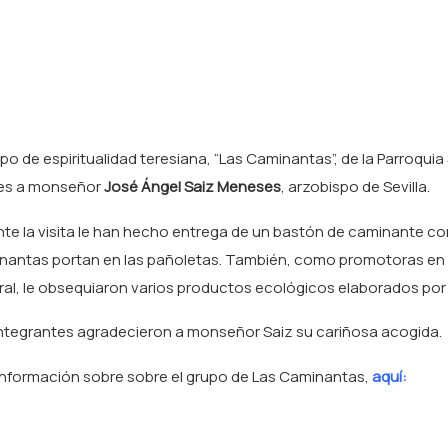
upo de espiritualidad teresiana, “Las Caminantas”, de la Parroquia
es a monseñor
José Ángel Saiz Meneses
, arzobispo de Sevilla.
te la visita le han hecho entrega de un bastón de caminante con l
antas portan en las pañoletas. También, como promotoras en la 
ral, le obsequiaron varios productos ecológicos elaborados por 
ntegrantes agradecieron a monseñor Saiz su cariñosa acogida.
información sobre sobre el grupo de Las Caminantas,
aquí: