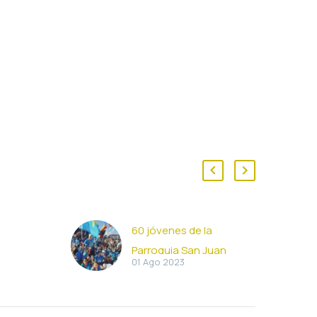
60 jóvenes de la
Parroquia San Juan
01 Ago 2023
n José
Pablo II participarán en la
Jornada Mundial de la
 de San
Juventud