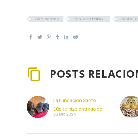
Caminantas
San Juan Pablo II
Santa Te
POSTS RELACI
La Fundación Santo
Súbito hizo entrega de
22 Dic 2024
diez bustos de San Juan
Pablo II
Por décimo año