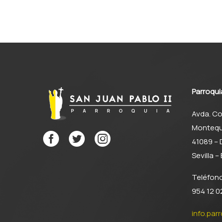
consecutivo, las réplicas
seriadas de la escultura
de Karol Wojtyla, obras
del imaginero Juan
Manuel Miñarro fueron
otorgadas…
Parroqui
Avda. Co
Montequ
41089 –
Sevilla 
Teléfon
954 12 02
info.par