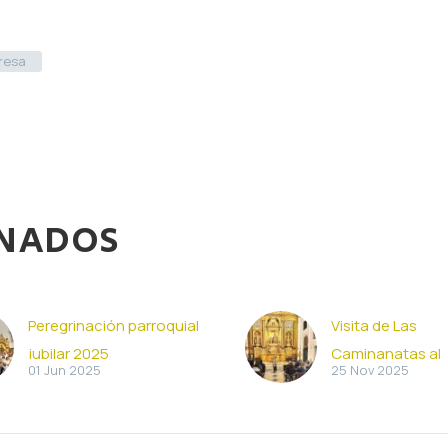
resa
ONADOS
Peregrinación parroquial
Visita de Las
jubilar 2025
Caminanatas al
01 Jun 2025
25 Nov 2025
convento de Sa
del Carmen
Las Caminantas