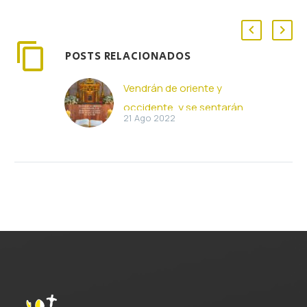
POSTS RELACIONADOS
Vendrán de oriente y
occidente, y se sentarán
21 Ago 2022
a la mesa en el reino de
Dios (21-08-2022)
Vendrán de oriente y
occidente, y se sentarán
a la mesa en el reino de
Dios (Lc 13, 22-30) Y…