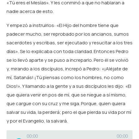
«Tú eres el Mesías». Y les conminó a que no hablaran a
nadie acerca de esto.
Y empezó a instruirlos: «El Hijo del hombre tiene que
padecer mucho, ser reprobado por los ancianos, sumos
sacerdotes y escribas, ser ejecutado y resucitar a los tres
días». Se lo explicaba con toda claridad. Entonces Pedro
se lo llevó aparte y se puso a increparlo. Pero él se volvió
y, mirando a los discípulos, increpó a Pedro: «¡Aléjate de
mí, Satanás! ¡Tú piensas como los hombres, no como
Dios!». Y llamando a la gente y a sus discípulos les dijo: «El
que quiera venir en pos de mí, que se niegue a sí mismo,
que cargue con su cruz y me siga. Porque, quien quiera
salvar su vida, la perderá; pero el que pierda su vida por mí
y por el Evangelio, la salvará.
Reproductor
00:00
00:00