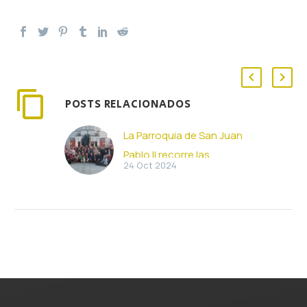
POSTS RELACIONADOS
La Parroquia de San Juan
Pablo II recorre las
24 Oct 2024
huellas de su titular en
Polonia
Medio centenar de
feligreses y amigos de la
parroquia de San Juan
Pablo II ha recorrrido en
peregrinación desde el…