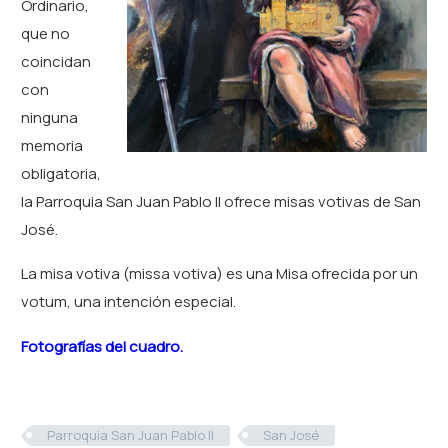
Ordinario,
que no
coincidan
con
ninguna
memoria
obligatoria,
la Parroquia San Juan Pablo II ofrece misas votivas de San
José.
La misa votiva (missa votiva) es una Misa ofrecida por un
votum, una intención especial.
Fotografías del cuadro.
Parroquia San Juan Pablo II
San José