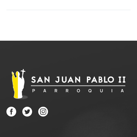
compartir con vosotros
que nuestra parroquia
lanza Alpha
Es difícil
encontrar momentos
para conversar y dar
respuesta…