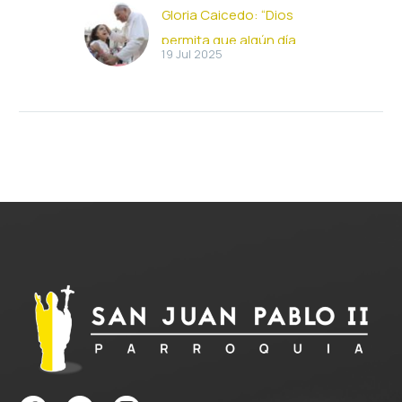
Gloria Caicedo: “Dios
permita que algún día
19 Jul 2025
Diana pueda caminar”
Gloria nació en el seno
de una familia católica
practicante “donde la
ayuda al prójimo y el
servicio a los…