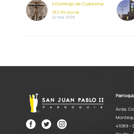
V Domingo de Cuaresma
(A)| Yo soy la
22 Mar 2026
resurrección y la vida
Homilía del domingo 22
de marzo de 2026 En
este quinto domingo de
Cuaresma, mientras nos
acercamos cada vez
más…
Parroqui
Avda. Co
Montequ
41089 –