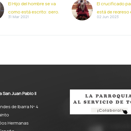
El Hijo del hombre se va
El crucificado pa
como está escrito; pero,
está de regreso 
31 Mar 2021
02 Jun 2023
¡ay de aquel por quien es
Templo tras su
entregado! (31-03-2021)
restauración
El Hijo del hombre se va
El crucificado de
como está escrito; pero,
Cruz tallado por 
¡ay de aquel por quien es
escultor e imagi
entregado! (Mt 26, 14-
Alberto Pérez Ro
25)…
de regreso en n
a San Juan Pablo II
ndes de Ibarra Nº 4
into
 Dos Hermanas