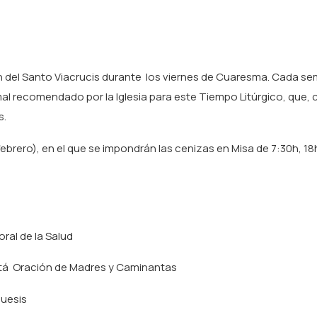
ón del Santo Viacrucis durante los viernes de Cuaresma. Cada s
smal recomendado por la Iglesia para este Tiempo Litúrgico, qu
s.
febrero), en el que se impondrán las cenizas en Misa de 7:30h, 18
oral de la Salud
etá Oración de Madres y Caminantas
quesis