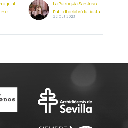
rroquial
La Parroquia San Juan
en el
Pablo II celebró la fiesta
22 Oct 2023
de su santo titular
El arzobispo de Sevilla,
 la Vera
monseñor José Ángel
el
Saiz Meneses, presidió la
nero
mañana de este 22 de
jas está
octubre, fiesta de San…
uestro…