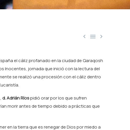



España el cáliz profanado en la ciudad de Qaraqosh
tos Inocentes, jornada que inició con la lectura del
mente se realizó una procesión con el cáliz dentro
ucaristía.
I,
d. Adrián Ríos
pidió orar por los que sufren
rían morir antes de tiempo debido a prácticas que
ner en la tierra que es renegar de Dios por miedo a