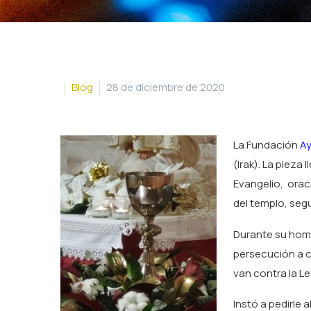
Blog
28 de diciembre de 2020
La Fundación
Ay
(Irak). La pieza
Evangelio, orac
del templo, segu
Durante su homil
persecución a c
van contra la Le
Instó a pedirle 