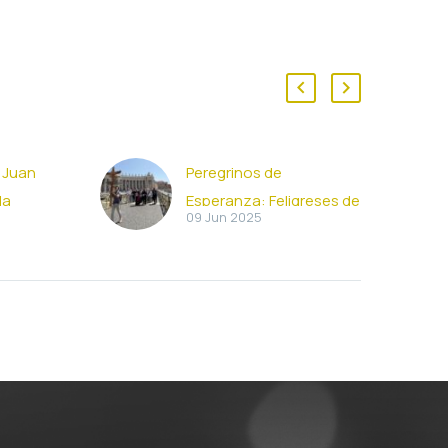
 Juan
Peregrinos de
la
Esperanza: Feligreses de
09 Jun 2025
San Juan Pablo II
illa
peregrinaron a Roma
 Juan
con motivo del Jubileo
ste
de los Movimientos
yo, el
Un grupo de feligreses
 de
de la Parroquia San Juan
ario…
Pablo II participó en la
peregrinación