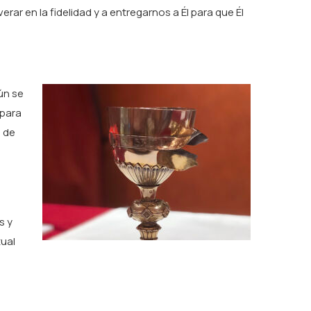
erar en la fidelidad y a entregarnos a Él para que Él
gún se
 para
s de
s y
tual