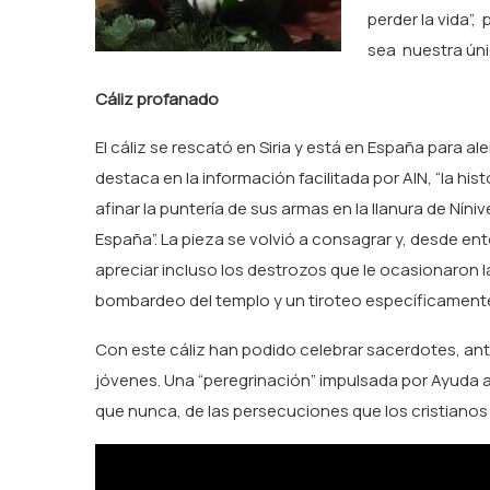
perder la vida”,
sea nuestra úni
Cáliz profanado
El cáliz se rescató en Siria y está en España para al
destaca en la información facilitada por AIN, “la hist
afinar la puntería de sus armas en la llanura de Níni
España”. La pieza se volvió a consagrar y, desde e
apreciar incluso los destrozos que le ocasionaron 
bombardeo del templo y un tiroteo específicamente d
Con este cáliz han podido celebrar sacerdotes, ante
jóvenes. Una “peregrinación” impulsada por Ayuda a 
que nunca, de las persecuciones que los cristiano