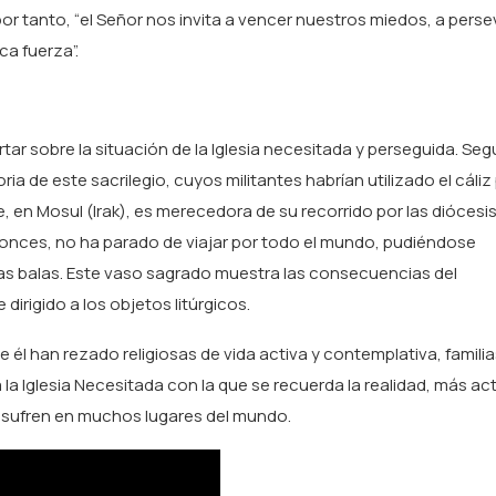
 por tanto, “el Señor nos invita a vencer nuestros miedos, a persev
ca fuerza”.
ertar sobre la situación de la Iglesia necesitada y perseguida. Se
oria de este sacrilegio, cuyos militantes habrían utilizado el cáliz
ve, en Mosul (Irak), es merecedora de su recorrido por las diócesi
ntonces, no ha parado de viajar por todo el mundo, pudiéndose
las balas. Este vaso sagrado muestra las consecuencias del
irigido a los objetos litúrgicos.
 él han rezado religiosas de vida activa y contemplativa, familia
la Iglesia Necesitada con la que se recuerda la realidad, más ac
s sufren en muchos lugares del mundo.