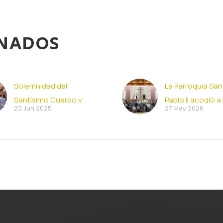
ONADOS
Solemnidad del
La Parroquia San
Santísimo Cuerpo y
Pablo II acogió a 
22 Jun 2025
27 May 2026
Sangre de Cristo 2025
comunidad del
La Parroquia San Juan
Seminario de Sev
Pablo II celebró la
La Parroquia San
solemnidad del Corpus
Pablo II acogió e
Christi. Tras la Misa
martes, 26 de ma
dominical de las once
encuentro de fin
de…
curso del Semin