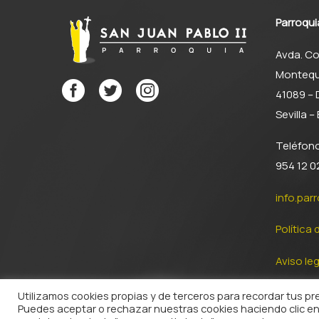
Parroqui
Avda. Co
Montequ
41089 –
Sevilla 
Teléfon
954 12 02
info.par
Política 
Aviso leg
Polític a
Utilizamos cookies propias y de terceros para recordar tus p
Puedes aceptar o rechazar nuestras cookies haciendo clic en