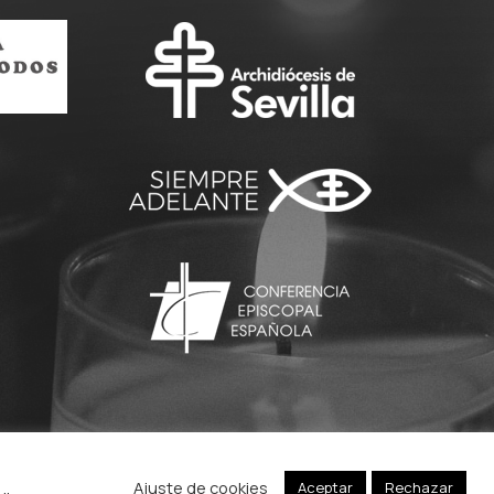
diocesana a Roma con
motivo…
Ajuste de cookies
Aceptar
Rechazar