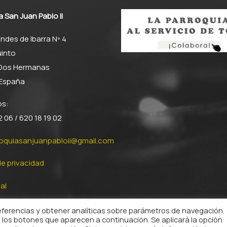
a San Juan Pablo II
ndes de Ibarra Nº 4
into
 Dos Hermanas
– España
os:
 06 / 620 18 19 02
roquiasanjuanpabloii@gmail.com
de privacidad
al
 de cookies
referencias y obtener analíticas sobre parámetros de navegación.
 los botones que aparecen a continuación. Se aplicará la opción